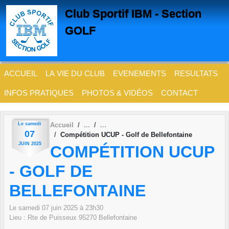
Panneau de gestion des cookies
Club Sportif IBM - Section
GOLF
ACCUEIL
LA VIE DU CLUB
EVENEMENTS
RESULTATS
INFOS PRATIQUES
PHOTOS & VIDÉOS
CONTACT
Le
samedi
Accueil
07
Compétition UCUP - Golf de Bellefontaine
JUIN
2025
COMPÉTITION UCUP
- GOLF DE
BELLEFONTAINE
Le
samedi
07
juin
2025
à 23h30
Lieu :
Rte de Puisseux
95270
Bellefontaine