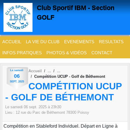
Panneau de gestion des cookies
Club Sportif IBM - Section
GOLF
ACCUEIL
LA VIE DU CLUB
EVENEMENTS
RESULTATS
INFOS PRATIQUES
PHOTOS & VIDÉOS
CONTACT
Le
samedi
Accueil
06
Compétition UCUP - Golf de Béthemont
SEPT.
2025
COMPÉTITION UCUP
- GOLF DE BÉTHEMONT
Le
samedi
06
sept.
2025
à 23h30
Lieu :
12 rue du Parc de Béthemont
78300
Poissy
Compétition en Stableford Individuel. Départ en Ligne à