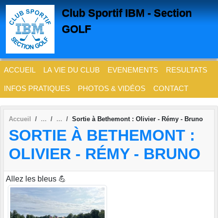
Panneau de gestion des cookies
Club Sportif IBM - Section
GOLF
ACCUEIL
LA VIE DU CLUB
EVENEMENTS
RESULTATS
INFOS PRATIQUES
PHOTOS & VIDÉOS
CONTACT
Accueil
Sortie à Bethemont : Olivier - Rémy - Bruno
SORTIE À BETHEMONT :
OLIVIER - RÉMY - BRUNO
Allez les bleus 💪